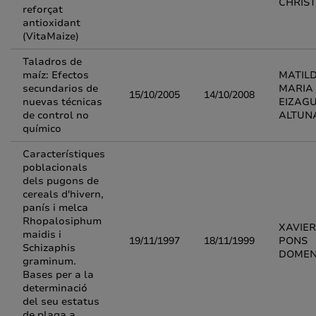
CHRIS
reforçat
antioxidant
(VitaMaize)
Taladros de
maíz: Efectos
MATIL
secundarios de
MARIA
15/10/2005
14/10/2008
nuevas técnicas
EIZAGU
de control no
ALTUN
químico
Característiques
poblacionals
dels pugons de
cereals d'hivern,
panís i melca
Rhopalosiphum
XAVIER
maidis i
19/11/1997
18/11/1999
PONS
Schizaphis
DOME
graminum.
Bases per a la
determinació
del seu estatus
de plaga a