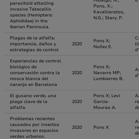
Hidalgo, N.;
d
parasitoid attacling
Pons, X.;
invasive Takecallis
Kavallieratos,
species (Hemiptera:
N.G.; Stary, P.
Aphididae) in the
Iberian Peninsula.
Plagas de la alfalfa:
C
Pons X;
importancia, daños y
2020
ll
Nuñez E.
estrategias de control
d
Experiencias de control
biológico de
Pons X;
A
conservación contra la
2020
Navarro MP;
d
mosca blanca del
Lumbierres B.
naranjo en Barcelona
El gusano verde, una
Pons X; Levi
A
plaga clave de la
2020
Garcia-
r
alfalfa.
Mourao A.
d
Problemas recientes
A
causados por insectos
2020
Pons X
r
invasores en espacios
d
verdes urbanos.