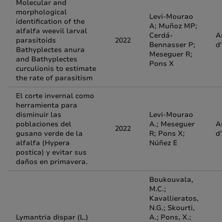
Molecular and
morphological
Levi-Mourao
identification of the
A; Muñoz MP;
alfalfa weevil larval
Cerdá-
A
parasitoids
2022
Bennasser P;
d
Bathyplectes anura
Meseguer R;
and Bathyplectes
Pons X
curculionis to estimate
the rate of parasitism
El corte invernal como
herramienta para
disminuir las
Levi-Mourao
poblaciones del
A.; Meseguer
A
2022
gusano verde de la
R; Pons X;
d
alfalfa (Hypera
Núñez E
postica) y evitar sus
daños en primavera.
Boukouvala,
M.C.;
Kavallieratos,
N.G.; Skourti,
Lymantria dispar (L.)
A.; Pons, X.;