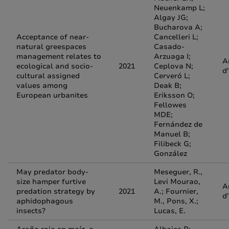
Neuenkamp L;
Algay JG;
Bucharova A;
Acceptance of near-
Cancelleri L;
natural greespaces
Casado-
management relates to
Arzuaga I;
A
ecological and socio-
2021
Ceplova N;
d
cultural assigned
Cerveró L;
values among
Deak B;
European urbanites
Eriksson O;
Fellowes
MDE;
Fernández de
Manuel B;
Filibeck G;
González
May predator body-
Meseguer, R.,
size hamper furtive
Levi Mourao,
A
predation strategy by
2021
A.; Fournier,
d
aphidophagous
M., Pons, X.;
insects?
Lucas, E.