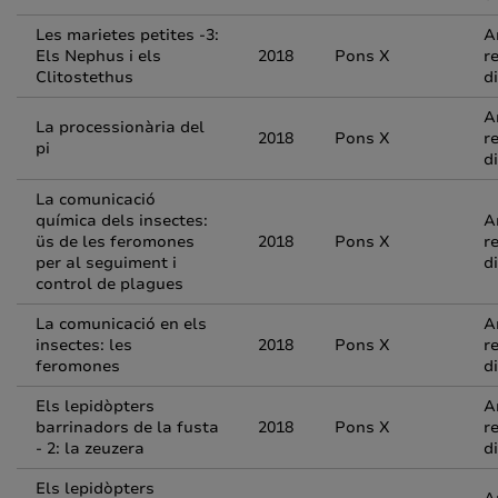
Les marietes petites -3:
A
Els Nephus i els
2018
Pons X
r
Clitostethus
d
A
La processionària del
2018
Pons X
r
pi
d
La comunicació
química dels insectes:
A
üs de les feromones
2018
Pons X
r
per al seguiment i
d
control de plagues
La comunicació en els
A
insectes: les
2018
Pons X
r
feromones
d
Els lepidòpters
A
barrinadors de la fusta
2018
Pons X
r
- 2: la zeuzera
d
Els lepidòpters