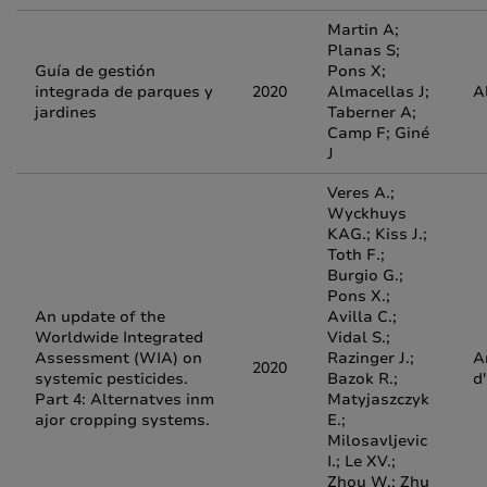
Martin A;
Planas S;
Guía de gestión
Pons X;
integrada de parques y
2020
Almacellas J;
A
jardines
Taberner A;
Camp F; Giné
J
Veres A.;
Wyckhuys
KAG.; Kiss J.;
Toth F.;
Burgio G.;
Pons X.;
An update of the
Avilla C.;
Worldwide Integrated
Vidal S.;
Assessment (WIA) on
Razinger J.;
A
2020
systemic pesticides.
Bazok R.;
d
Part 4: Alternatves inm
Matyjaszczyk
ajor cropping systems.
E.;
Milosavljevic
I.; Le XV.;
Zhou W.; Zhu