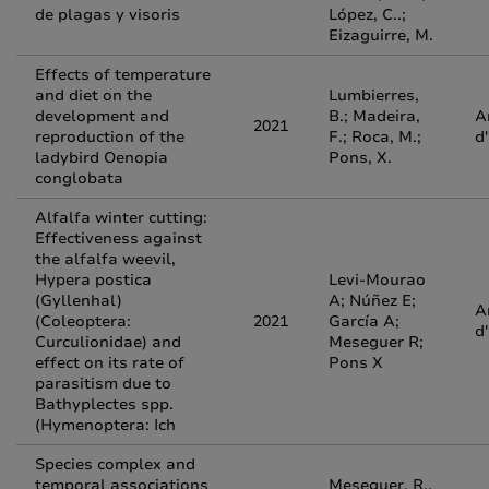
de plagas y visoris
López, C..;
Eizaguirre, M.
Effects of temperature
and diet on the
Lumbierres,
development and
B.; Madeira,
A
2021
reproduction of the
F.; Roca, M.;
d
ladybird Oenopia
Pons, X.
conglobata
Alfalfa winter cutting:
Effectiveness against
the alfalfa weevil,
Hypera postica
Levi-Mourao
(Gyllenhal)
A; Núñez E;
A
(Coleoptera:
2021
García A;
d
Curculionidae) and
Meseguer R;
effect on its rate of
Pons X
parasitism due to
Bathyplectes spp.
(Hymenoptera: Ich
Species complex and
temporal associations
Meseguer, R.,