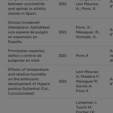
A
between coccinellids
2021
Levi Mourao,
d
and aphids in alfalfa
A.; Pons, X.
stands in Spain.
Illinoia liriodendri
(Hemiptara: Aphididae)
Pons, X.;
A
una especie de pulgón
2021
Meseguer, R.;
d
en expansión en
Hurtado, A.
España.
Principales especies,
A
daños y control de
2021
Pons X
r
pulgones en maíz
d
Effects of temperature
Levi-Mourao
and relative humidity
A; Madeira F;
on the embryonic
A
2021
Meseguer R;
development of Hypera
d
García A;
postica Gullenhal /Col.,
Pons X
Curculionidae)
Lampinen J;
Tuomi M;
Fischer LK;