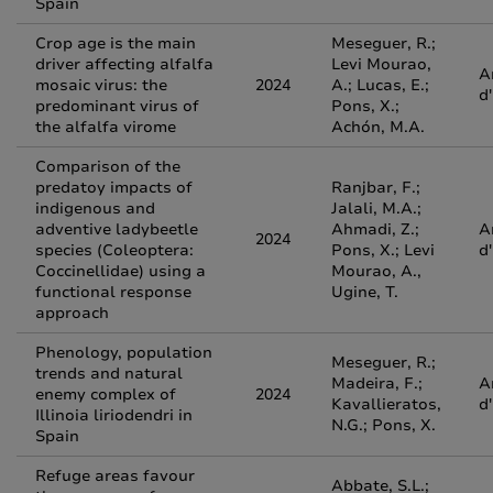
Spain
Crop age is the main
Meseguer, R.;
driver affecting alfalfa
Levi Mourao,
A
mosaic virus: the
2024
A.; Lucas, E.;
d
predominant virus of
Pons, X.;
the alfalfa virome
Achón, M.A.
Comparison of the
predatoy impacts of
Ranjbar, F.;
indigenous and
Jalali, M.A.;
adventive ladybeetle
Ahmadi, Z.;
A
2024
species (Coleoptera:
Pons, X.; Levi
d
Coccinellidae) using a
Mourao, A.,
functional response
Ugine, T.
approach
Phenology, population
Meseguer, R.;
trends and natural
Madeira, F.;
A
enemy complex of
2024
Kavallieratos,
d
Illinoia liriodendri in
N.G.; Pons, X.
Spain
Refuge areas favour
Abbate, S.L.;