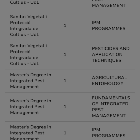
Cultius - UdL
MANAGEMENT
Sanitat Vegetal i
Protecció
IPM
1
Integrada de
PROGRAMMES
Cultius - UdL
Sanitat Vegetal i
PESTICIDES AND
Protecció
1
APPLICATION
Integrada de
TECHNIQUES
Cultius - UdL
Master's Degree in
AGRICULTURAL
Integrated Pest
1
ENTOMOLOGY
Management
FUNDAMENTALS
Master's Degree in
OF INTEGRATED
Integrated Pest
1
PEST
Management
MANAGEMENT
Master's Degree in
IPM
Integrated Pest
1
PROGRAMMES
Management