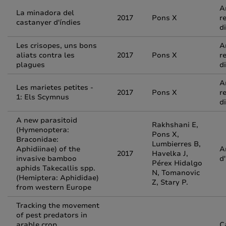
A
La minadora del
2017
Pons X
r
castanyer d'índies
d
Les crisopes, uns bons
A
aliats contra les
2017
Pons X
r
plagues
d
A
Les marietes petites -
2017
Pons X
r
1: Els Scymnus
d
A new parasitoid
Rakhshani E,
(Hymenoptera:
Pons X,
Braconidae:
Lumbierres B,
Aphidiinae) of the
A
2017
Havelka J,
invasive bamboo
d
Pérex Hidalgo
aphids Takecallis spp.
N, Tomanovic
(Hemiptera: Aphididae)
Z, Stary P.
from western Europe
Tracking the movement
of pest predators in
arable crop
C