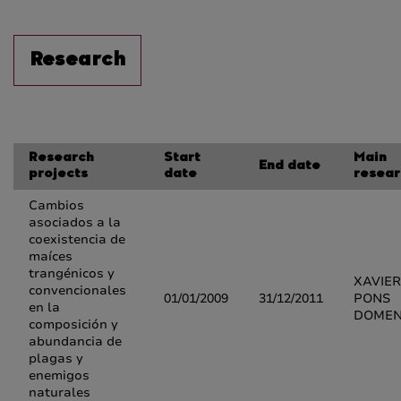
Research
Research
Start
Main
End date
projects
date
resear
Cambios
asociados a la
coexistencia de
maíces
trangénicos y
XAVIER
convencionales
01/01/2009
31/12/2011
PONS
en la
DOME
composición y
abundancia de
plagas y
enemigos
naturales