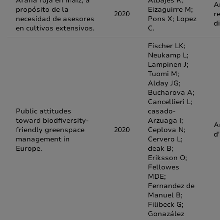
Araña roja en maíz, a
Albajes R;
A
propósito de la
Eizaguirre M;
2020
r
necesidad de asesores
Pons X; Lopez
d
en cultivos extensivos.
C.
Fischer LK;
Neukamp L;
Lampinen J;
Tuomi M;
Alday JG;
Bucharova A;
Cancellieri L;
Public attitudes
casado-
toward biodfiversity-
Arzuaga I;
A
friendly greenspace
2020
Ceplova N;
d
management in
Cervero L;
Europe.
deak B;
Eriksson O;
Fellowes
MDE;
Fernandez de
Manuel B;
Filibeck G;
Gonazález