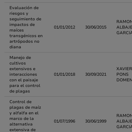
Evaluación de
riesgos y
seguimiento de
RAMO
impactos de
01/01/2012
30/06/2015
ALBAJ
maíces
GARCI
transgénicos en
artrópodos no
diana
Manejo de
cultivos
extensivos e
XAVIER
interacciones
01/01/2018
30/09/2021
PONS
con el paisaje
DOME
para el control
de plagas
Control de
plagas de maíz
y alfalfa en el
RAMO
marco de la
01/07/1996
30/06/1999
ALBAJ
alternativa
GARCI
extensiva de