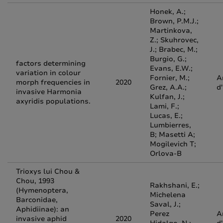
Honek, A.;
Brown, P.M.J.;
Martinkova,
Z.; Skuhrovec,
J.; Brabec, M.;
Burgio, G.;
factors determining
Evans, E.W.;
variation in colour
Fornier, M.;
A
morph frequencies in
2020
Grez, A.A.;
d
invasive Harmonia
Kulfan, J.;
axyridis populations.
Lami, F.;
Lucas, E.;
Lumbierres,
B; Masetti A;
Mogilevich T;
Orlova-B
Trioxys lui Chou &
Chou, 1993
Rakhshani, E.;
(Hymenoptera,
Michelena
Barconidae,
Saval, J.;
Aphidiinae): an
Perez
A
invasive aphid
2020