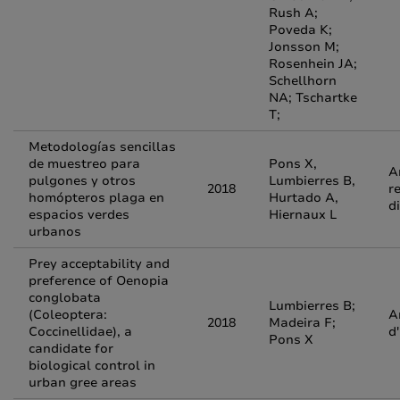
Rush A;
Poveda K;
Jonsson M;
Rosenhein JA;
Schellhorn
NA; Tschartke
T;
Metodologías sencillas
de muestreo para
Pons X,
A
pulgones y otros
Lumbierres B,
2018
r
homópteros plaga en
Hurtado A,
d
espacios verdes
Hiernaux L
urbanos
Prey acceptability and
preference of Oenopia
conglobata
Lumbierres B;
(Coleoptera:
A
2018
Madeira F;
Coccinellidae), a
d
Pons X
candidate for
biological control in
urban gree areas