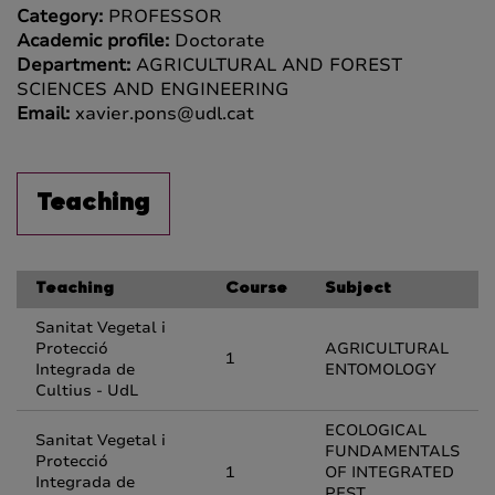
Category:
PROFESSOR
Academic profile:
Doctorate
Department:
AGRICULTURAL AND FOREST
SCIENCES AND ENGINEERING
Email:
xavier.pons@udl.cat
Teaching
Teaching
Course
Subject
Sanitat Vegetal i
Protecció
AGRICULTURAL
1
Integrada de
ENTOMOLOGY
Cultius - UdL
ECOLOGICAL
Sanitat Vegetal i
FUNDAMENTALS
Protecció
1
OF INTEGRATED
Integrada de
PEST