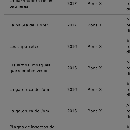
La barrinadora de les
2017
Pons X
r
palmeres
d
A
La psil·la del llorer
2017
Pons X
r
d
A
Les caparretes
2016
Pons X
r
d
A
Els sírfids: mosques
2016
Pons X
r
que semblen vespes
d
A
La galeruca de l'om
2016
Pons X
r
d
A
La galeruca de l'om
2016
Pons X
r
d
Plagas de insectos de
A