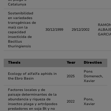
Catalunya
Sostenibilidad
en variedades
transgénicas de
RAMO
maíz con la
30/12/1999
29/12/2002
ALBAJ
capacidad
GARCI
insecticida de
Bacillus
thuringiensis
Thesis
Year
Direction
Pons
Ecology of alfalfa aphids in
2025
Domenech,
the Ebro Basin
Xavier
Factores locales y de
paisaje determinantes de la
abundancia y riqueza de
Pons,
2022
insectos plaga y artrópodos
Xavier
predadores en soja Bt y no