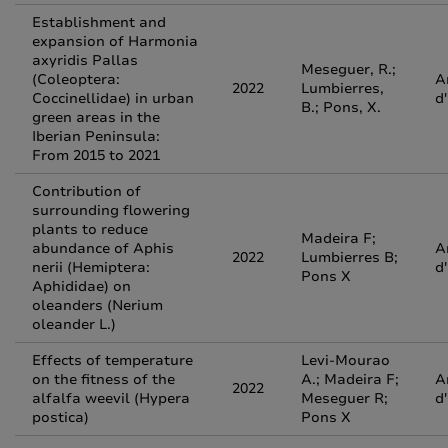
Establishment and
expansion of Harmonia
axyridis Pallas
Meseguer, R.;
(Coleoptera:
A
2022
Lumbierres,
Coccinellidae) in urban
d
B.; Pons, X.
green areas in the
Iberian Peninsula:
From 2015 to 2021
Contribution of
surrounding flowering
plants to reduce
Madeira F;
abundance of Aphis
A
2022
Lumbierres B;
nerii (Hemiptera:
d
Pons X
Aphididae) on
oleanders (Nerium
oleander L.)
Effects of temperature
Levi-Mourao
on the fitness of the
A.; Madeira F;
A
2022
alfalfa weevil (Hypera
Meseguer R;
d
postica)
Pons X