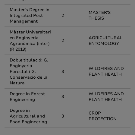
Master's Degree in
MASTER'S
Integrated Pest
2
THESIS
Management
Màster Universitari
en Enginyeria
AGRICULTURAL
2
Agronòmica (inter)
ENTOMOLOGY
(R 2019)
Doble titulació: G.
Enginyeria
WILDFIRES AND
Forestal i G.
3
PLANT HEALTH
Conservació de la
Natura
Degree in Forest
WILDFIRES AND
3
Engineering
PLANT HEALTH
Degree in
CROP
Agricultural and
3
PROTECTION
Food Engineering