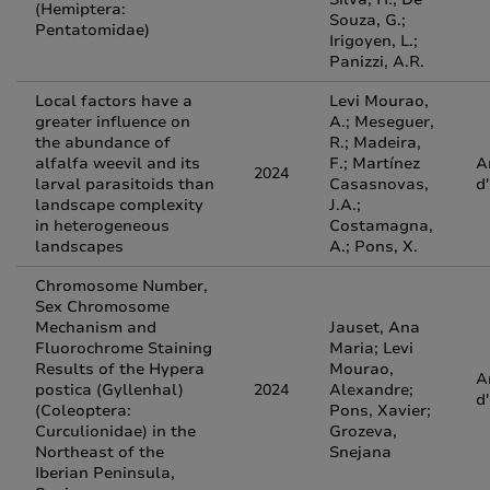
(Hemiptera:
Souza, G.;
Pentatomidae)
Irigoyen, L.;
Panizzi, A.R.
Local factors have a
Levi Mourao,
greater influence on
A.; Meseguer,
the abundance of
R.; Madeira,
alfalfa weevil and its
F.; Martínez
A
2024
larval parasitoids than
Casasnovas,
d
landscape complexity
J.A.;
in heterogeneous
Costamagna,
landscapes
A.; Pons, X.
Chromosome Number,
Sex Chromosome
Mechanism and
Jauset, Ana
Fluorochrome Staining
Maria; Levi
Results of the Hypera
Mourao,
A
postica (Gyllenhal)
2024
Alexandre;
d
(Coleoptera:
Pons, Xavier;
Curculionidae) in the
Grozeva,
Northeast of the
Snejana
Iberian Peninsula,