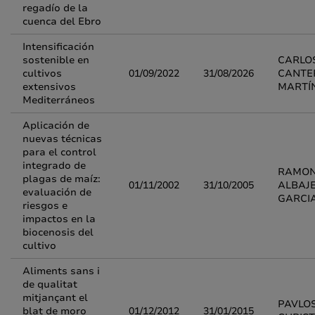
regadío de la
cuenca del Ebro
Intensificación
sostenible en
CARLO
cultivos
01/09/2022
31/08/2026
CANTE
extensivos
MARTÍ
Mediterráneos
Aplicación de
nuevas técnicas
para el control
integrado de
RAMO
plagas de maíz:
01/11/2002
31/10/2005
ALBAJ
evaluación de
GARCI
riesgos e
impactos en la
biocenosis del
cultivo
Aliments sans i
de qualitat
mitjançant el
PAVLO
blat de moro
01/12/2012
31/01/2015