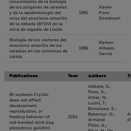
conocimiento de la biología
de los pulgones de cereales
Xavier
y de la epidemiología del
1991
Pons
virus del enanismo amarillo
Domènech
de la cebada (BYDV) en la
zona de regadío de Lleida
Biología de los vectores del
Ramon
enanismo amarillo de los
1986
Albajes
cereales en las comarcas de
Garcia
Lérida
Publications
Year
Authors
T
Abbate, S.;
Pons, X.;
Bt soybean Cry1Ac
Altier, N.;
does not affect
Lucini, T.;
development,
Bonansea, S.;
reproduction, or
Betancur, O.;
A
feeding behavior of
2024
Armand
d
red‑banded stink bug
Pilón, A.;
piezodorus guildinii
Silva, H.; De