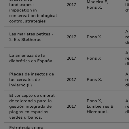
Madeira F,
landscapes:
2017
ll
Pons X.
implication in
d
conservation biological
control strategies
A
Les marietes petites -
2017
Pons X
r
2: Els Stethorus
d
A
La amenaza de la
2017
Pons X
r
diabrótica en España
d
Plagas de insectos de
A
los cereales de
2017
Pons X.
r
invierno (II)
d
El concepto de umbral
de tolerancia para la
Pons X,
A
gestión integrada de
2017
Lumbierres B,
r
plagas en espacios
Hiernaux L
d
verdes urbanos.
Estrategias para