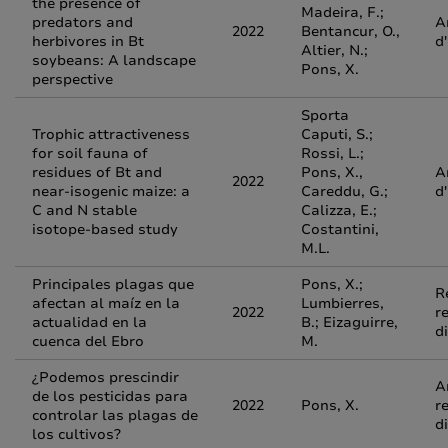
the presence of
Madeira, F.;
predators and
A
2022
Bentancur, O.,
herbivores in Bt
d
Altier, N.;
soybeans: A landscape
Pons, X.
perspective
Sporta
Trophic attractiveness
Caputi, S.;
for soil fauna of
Rossi, L.;
residues of Bt and
Pons, X.,
A
2022
near-isogenic maize: a
Careddu, G.;
d
C and N stable
Calizza, E.;
isotope-based study
Costantini,
M.L.
Principales plagas que
Pons, X.;
R
afectan al maíz en la
Lumbierres,
2022
r
actualidad en la
B.; Eizaguirre,
d
cuenca del Ebro
M.
¿Podemos prescindir
A
de los pesticidas para
2022
Pons, X.
r
controlar las plagas de
d
los cultivos?