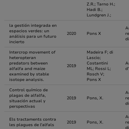
Z.R.; Tarno H.;
Hadi B.;
Lundgren J.;
la gestión integrada en
A
espacios verdes: un
2020
Pons X
r
análisis para un futuro
d
incierto
Intercrop movement of
Madeira F; di
heteropteran
Lascio;
predators between
Costantini
A
2019
alfalfa and maize
ML; Rossi L;
d
examined by stable
Rosch V;
isotope analysis.
Pons X
Control químico de
A
plagas de alfalfa,
2019
Pons, X.
r
situación actual y
d
perspectivas
A
Els tractaments contra
2019
Pons, X.
r
les plagues de l'alfals
d