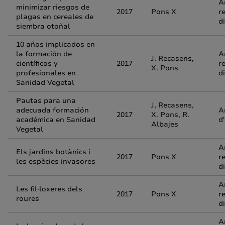
A
minimizar riesgos de
2017
Pons X
r
plagas en cereales de
d
siembra otoñal
10 años implicados en
la formación de
A
J. Recasens,
científicos y
2017
r
X. Pons
profesionales en
d
Sanidad Vegetal
Pautas para una
J, Recasens,
adecuada formación
A
2017
X. Pons, R.
académica en Sanidad
d
Albajes
Vegetal
A
Els jardins botànics i
2017
Pons X
r
les espècies invasores
d
A
Les fil·loxeres dels
2017
Pons X
r
roures
d
A