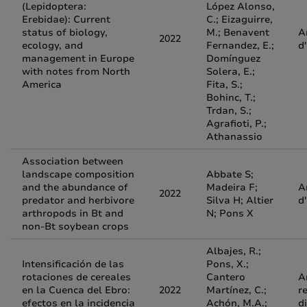
(Lepidoptera:
López Alonso,
Erebidae): Current
C.; Eizaguirre,
status of biology,
M.; Benavent
A
2022
ecology, and
Fernandez, E.;
d
management in Europe
Domínguez
with notes from North
Solera, E.;
America
Fita, S.;
Bohinc, T.;
Trdan, S.;
Agrafioti, P.;
Athanassio
Association between
landscape composition
Abbate S;
and the abundance of
Madeira F;
A
2022
predator and herbivore
Silva H; Altier
d
arthropods in Bt and
N; Pons X
non-Bt soybean crops
Albajes, R.;
Intensificación de las
Pons, X.;
rotaciones de cereales
Cantero
A
en la Cuenca del Ebro:
2022
Martínez, C.;
r
efectos en la incidencia
Achón, M.A.;
d