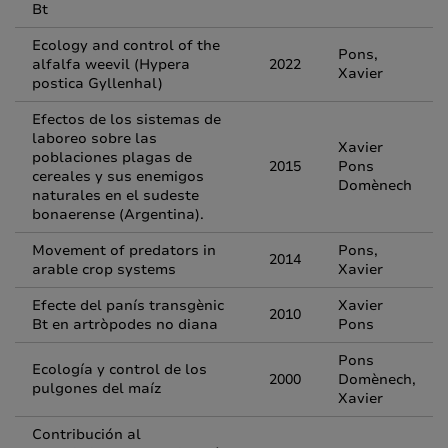
Bt
Ecology and control of the
Pons,
alfalfa weevil (Hypera
2022
Xavier
postica Gyllenhal)
Efectos de los sistemas de
laboreo sobre las
Xavier
poblaciones plagas de
2015
Pons
cereales y sus enemigos
Domènech
naturales en el sudeste
bonaerense (Argentina).
Movement of predators in
Pons,
2014
arable crop systems
Xavier
Efecte del panís transgènic
Xavier
2010
Bt en artròpodes no diana
Pons
Pons
Ecología y control de los
2000
Domènech,
pulgones del maíz
Xavier
Contribución al