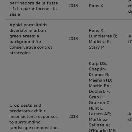
A
barrinadors de la fusta
2018
Pons X
r
- 1: La paranthrene i la
d
sèsia
Aphid-parasitoids
diversity in urban
Pons X;
green areas: a
Lumbierres B;
A
2018
background for
Madeira F;
d
conservative control
Starý P
strategies.
Karp DS;
Chaplin-
Kramer R;
MeehanTD;
Martin EA;
DeClerk F;
Grab H;
Gratton C;
Crop pests and
Hunt L;
predators exhibit
Larsen AE;
A
inconsistent responses
2018
Martínez-
d
to surrounding
Salinas A;
landscape composition
O'Rourke ME;