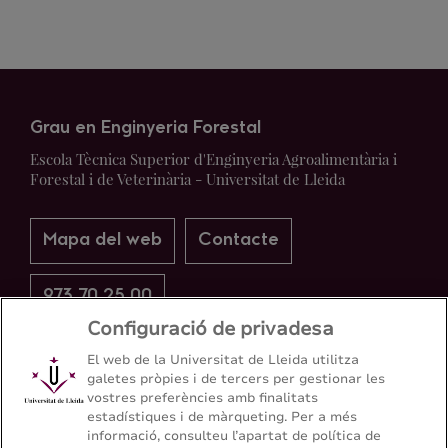
Grau en Enginyeria Forestal
Escola Tècnica Superior d'Enginyeria Agroalimentària i
Forestal i de Veterinària - Universitat de Lleida
Mapa del web
Contacte
973 70 25 00
Configuració de privadesa
El web de la Universitat de Lleida utilitza
galetes pròpies i de tercers per gestionar les
vostres preferències amb finalitats
estadístiques i de màrqueting. Per a més
informació, consulteu l’apartat de política de