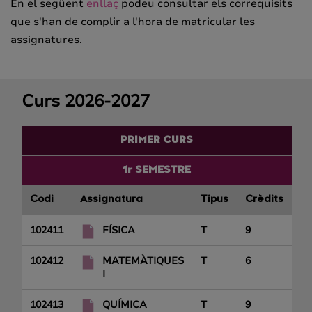
En el següent
enllaç
podeu consultar els correquisits
que s'han de complir a l'hora de matricular les
assignatures.
Curs 2026-2027
PRIMER CURS
1r SEMESTRE
Codi
Assignatura
Tipus
Crèdits
102411
FÍSICA
T
9
102412
MATEMÀTIQUES
T
6
I
102413
QUÍMICA
T
9