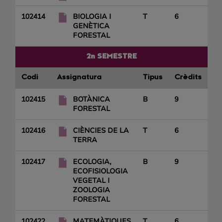
102414
BIOLOGIA I
T
6
GENÈTICA
FORESTAL
2n SEMESTRE
Codi
Assignatura
Tipus
Crèdits
102415
BOTÀNICA
B
9
FORESTAL
102416
CIÈNCIES DE LA
T
6
TERRA
102417
ECOLOGIA,
B
9
ECOFISIOLOGIA
VEGETAL I
ZOOLOGIA
FORESTAL
102422
MATEMÀTIQUES
T
6