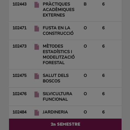
102443
PRÀCTIQUES
B
6
ACADÈMIQUES
EXTERNES
102471
FUSTA EN LA
O
6
CONSTRUCCIÓ
102473
MÈTODES
O
6
ESTADÍSTICS I
MODELITZACIÓ
FORESTAL
102475
SALUT DELS
O
6
BOSCOS
102476
SILVICULTURA
O
6
FUNCIONAL
102484
JARDINERIA
O
6
2n SEMESTRE