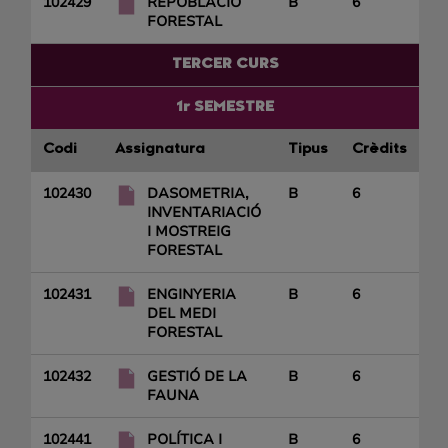
102429
REPOBLACIÓ
B
6
FORESTAL
TERCER CURS
1r SEMESTRE
Codi
Assignatura
Tipus
Crèdits
102430
DASOMETRIA,
B
6
INVENTARIACIÓ
I MOSTREIG
FORESTAL
102431
ENGINYERIA
B
6
DEL MEDI
FORESTAL
102432
GESTIÓ DE LA
B
6
FAUNA
102441
POLÍTICA I
B
6