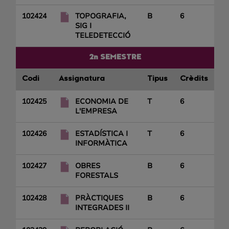
102424
TOPOGRAFIA,
B
6
SIG I
TELEDETECCIÓ
2n SEMESTRE
Codi
Assignatura
Tipus
Crèdits
102425
ECONOMIA DE
T
6
L'EMPRESA
102426
ESTADÍSTICA I
T
6
INFORMÀTICA
102427
OBRES
B
6
FORESTALS
102428
PRÀCTIQUES
B
6
INTEGRADES II