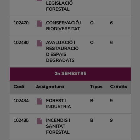
LEGISLACIÓ
FORESTAL
102470
CONSERVACIÓ I
O
6
BIODIVERSITAT
102480
AVALUACIÓ I
O
6
RESTAURACIÓ
D'ESPAIS
DEGRADATS
2n SEMESTRE
Codi
Assignatura
Tipus
Crèdits
102434
FOREST I
B
9
INDÚSTRIA
102435
INCENDIS I
B
9
SANITAT
FORESTAL