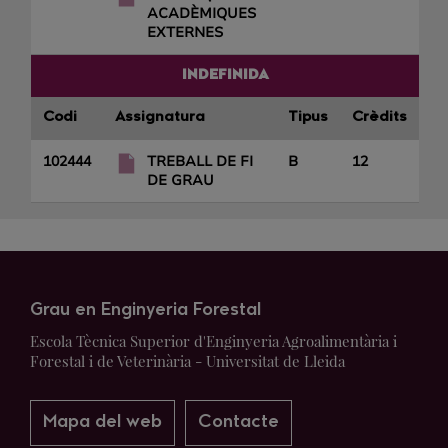
ACADÈMIQUES
EXTERNES
INDEFINIDA
Codi
Assignatura
Tipus
Crèdits
102444
TREBALL DE FI
B
12
DE GRAU
Grau en Enginyeria Forestal
Escola Tècnica Superior d'Enginyeria Agroalimentària i
Forestal i de Veterinària - Universitat de Lleida
Mapa del web
Contacte